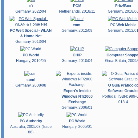
c't
PCM
Fritz!Box
Germany, 2022/04
Netherlands, 2018/11
Germany, 2018/0
com!
PC Welt Mobile
PC Welt Special - WLAN
Germany, 2012/09
Germany, 2012/0
& Home Net
Germany, 2013/04
PC World
CHIP
Computer Shoppe
Hungary, 2010/05
Germany, 2010/04
Great Britain, 2009
com!
Germany, 2008/08
O Guia Prático d
Expert's inside:
Software Gratuit
Windows NT/2000
Portugal, ISBN: 989-
Exchange
018-4
Germany, 2006/01
PC Authority
PC World
Australia, 2005/03 (Issue
Hungary, 2005/01
88)