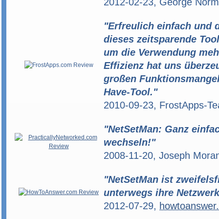
2012-02-23, George Nor
"Erfreulich einfach und 
dieses zeitsparende Too
um die Verwendung mehr
Effizienz hat uns überze
großen Funktionsmangel
Have-Tool."
2010-09-23, FrostApps-Tea
"NetSetMan: Ganz einfa
wechseln!"
2008-11-20, Joseph Mora
"NetSetMan ist zweifelsfr
unterwegs ihre Netzwer
2012-07-29,
howtoanswer