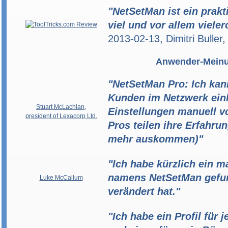
"NetSetMan ist ein prakti
viel und vor allem vieler
2013-02-13, Dimitri Buller
Anwender-Mein
"NetSetMan Pro: Ich ka
Kunden im Netzwerk ein
Stuart McLachlan,
Einstellungen manuell v
president of Lexacorp Ltd.
Pros teilen ihre Erfahrun
mehr auskommen)"
"Ich habe kürzlich ein 
namens NetSetMan gefun
Luke McCallum
verändert hat."
"Ich habe ein Profil für 