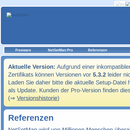
Freeware
NetSetMan Pro
Referenzen
Aktuelle Version:
Aufgrund einer inkompatible
Zertifikats können Versionen vor
5.3.2
leider ni
Laden Sie daher bitte die aktuelle Setup-Datei h
als Update. Kunden der Pro-Version finden die
(⇒
Versionshistorie
)
Referenzen
NetSetMan wird von Millionen Menschen überall