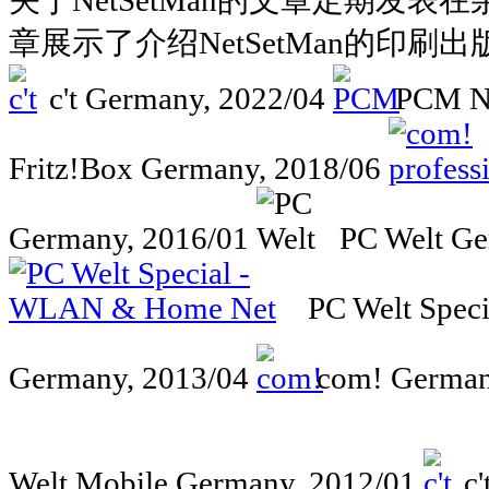
关于NetSetMan的文章定期发
章展示了介绍NetSetMan的印刷
c't
Germany, 2022/04
PCM
N
Fritz!Box
Germany, 2018/06
Germany, 2016/01
PC Welt
Ge
PC Welt Spec
Germany, 2013/04
com!
German
Welt Mobile
Germany, 2012/01
c'