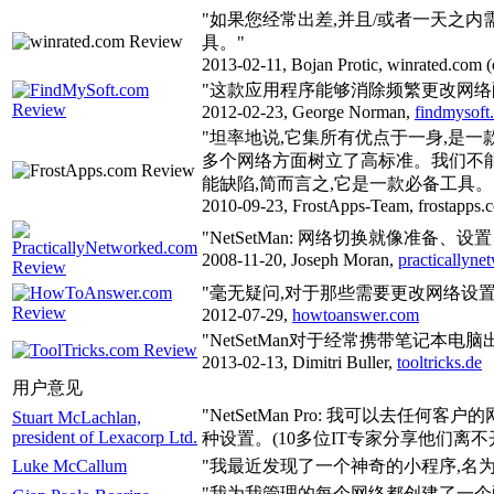
"如果您经常出差,并且/或者一天之内需
具。"
2013-02-11, Bojan Protic, winrated.com (o
"这款应用程序能够消除频繁更改网络
2012-02-23, George Norman,
findmysoft
"坦率地说,它集所有优点于一身,是
多个网络方面树立了高标准。我们不
能缺陷,简而言之,它是一款必备工具。
2010-09-23, FrostApps-Team, frostapps.c
"NetSetMan: 网络切换就像准备、
2008-11-20, Joseph Moran,
practicallyn
"毫无疑问,对于那些需要更改网络设
2012-07-29,
howtoanswer.com
"NetSetMan对于经常携带笔记本
2013-02-13, Dimitri Buller,
tooltricks.de
用户意见
"NetSetMan Pro: 我可以去任
Stuart McLachlan,
president of Lexacorp Ltd.
种设置。(10多位IT专家分享他们离不
Luke McCallum
"我最近发现了一个神奇的小程序,名为Ne
"我为我管理的每个网络都创建了一个