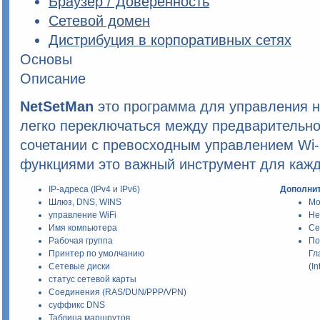
Браузер / Доверенность
Сетевой домен
Дистрибуция в корпоративных сетях
Основы
Описание
NetSetMan
это программа для управления н
легко переключаться между предварительн
сочетании с превосходным управлением Wi-
функциями это важный инструмент для кажд
IP-адреса (IPv4 и IPv6)
Дополнит
Шлюз, DNS, WINS
Мо
управление WiFi
Не
Имя компьютера
Се
Рабочая группа
По
Принтер по умолчанию
Гл
Сетевые диски
(In
статус сетевой карты
Соединения (RAS/DUN/PPP/VPN)
суффикс DNS
Таблица маршрутов