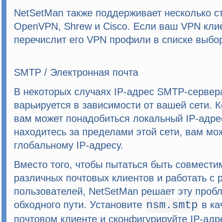
NetSetMan
также поддерживает несколько ст
OpenVPN, Shrew и Cisco. Если ваш VPN кли
перечислит его VPN профили в списке выбо
SMTP / Электронная почта
В некоторых случаях IP-адрес SMTP-сервер
варьируется в зависимости от вашей сети. К
вам может понадобиться локальный IP-адрес,
находитесь за пределами этой сети, вам мо
глобальному IP-адресу.
Вместо того, чтобы пытаться быть совмест
различных почтовых клиентов и работать с
пользователей,
NetSetMan
решает эту проб
обходного пути. Установите
nsm.smtp
в ка
почтовом клиенте и сконфигурируйте IP-адр